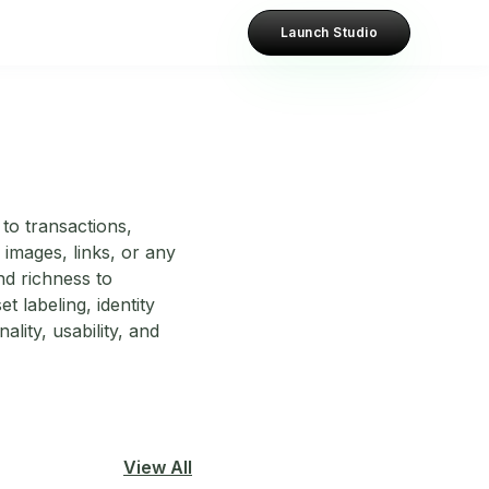
Launch Studio
to transactions,
images, links, or any
nd richness to
 labeling, identity
lity, usability, and
View All