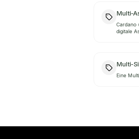
Multi-A
Cardano u
digitale As
Multi-S
Eine Multi