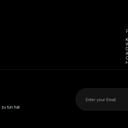
D
A
C
H
 zu tun hat