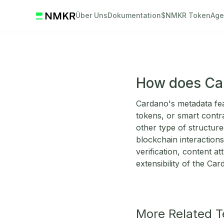
Über Uns
Dokumentation
$NMKR Token
Age
How does Ca
Cardano's metadata feat
tokens, or smart contr
other type of structur
blockchain interactions
verification, content at
extensibility of the Ca
More Related 