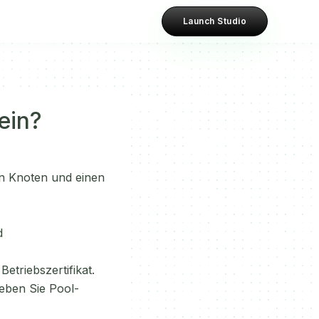
Launch Studio
ein?
en Knoten und einen
d
etriebszertifikat.
geben Sie Pool-