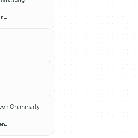
...
n von Grammarly
n...