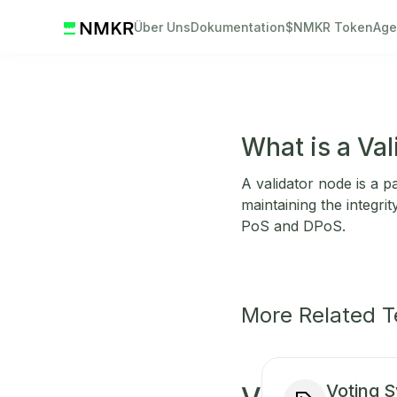
Über Uns
Dokumentation
$NMKR Token
Age
What is a Va
A validator node is a p
maintaining the integri
PoS and DPoS.
More Related 
Voting 