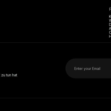
D
A
C
H
 zu tun hat