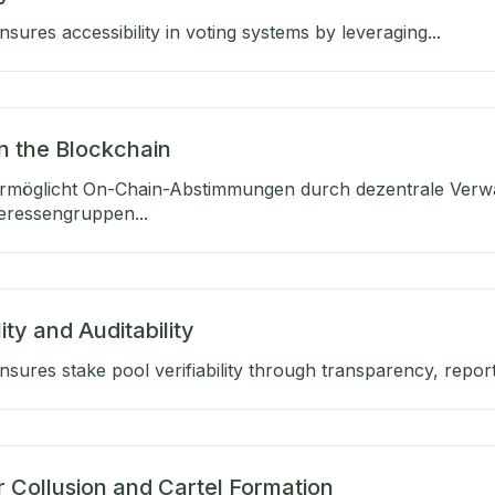
sures accessibility in voting systems by leveraging...
n the Blockchain
rmöglicht On-Chain-Abstimmungen durch dezentrale Verwa
eressengruppen...
lity and Auditability
sures stake pool verifiability through transparency, reporti
r Collusion and Cartel Formation