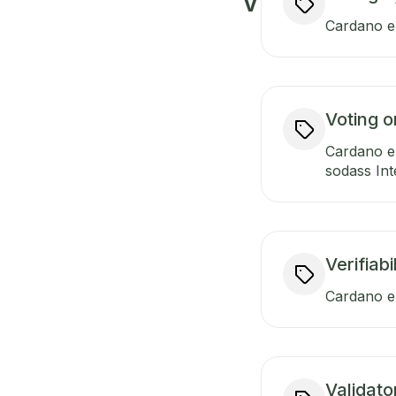
V
Cardano en
Voting o
Cardano e
sodass Int
Verifiabi
Cardano en
Validato