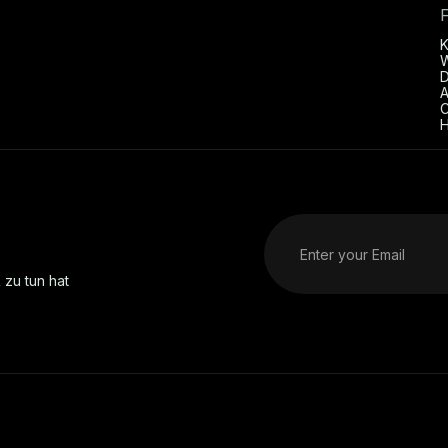
D
A
C
H
 zu tun hat