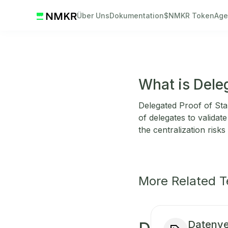
Über Uns
Dokumentation
$NMKR Token
Age
What is Dele
Delegated Proof of St
of delegates to valida
the centralization risks
More Related 
Datenve