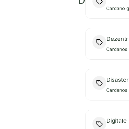
D
Cardano ge
Dezentra
Cardanos A
Disaster
Cardanos A
Digitale