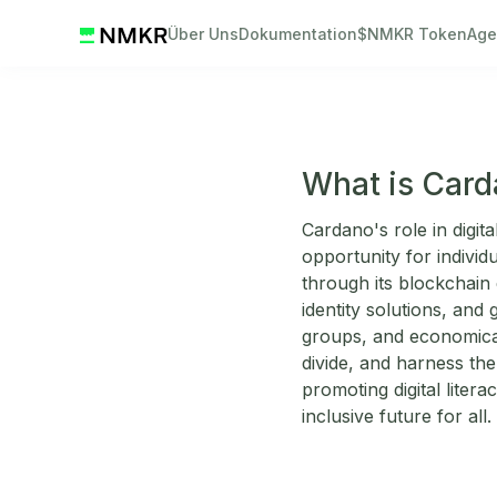
Über Uns
Dokumentation
$NMKR Token
Age
What is Carda
Cardano's role in digit
opportunity for individ
through its blockchain e
identity solutions, an
groups, and economical
divide, and harness th
promoting digital liter
inclusive future for all.