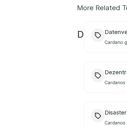
More Related 
Datenve
D
Cardano ge
Dezentra
Cardanos A
Disaster
Cardanos A