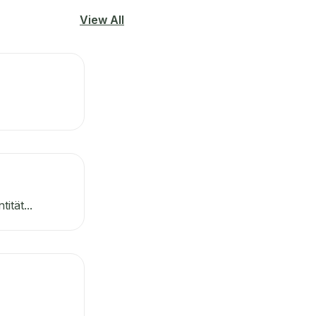
View All
ität...