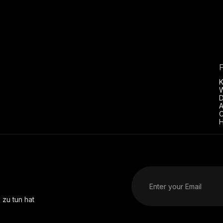
D
A
C
H
 zu tun hat