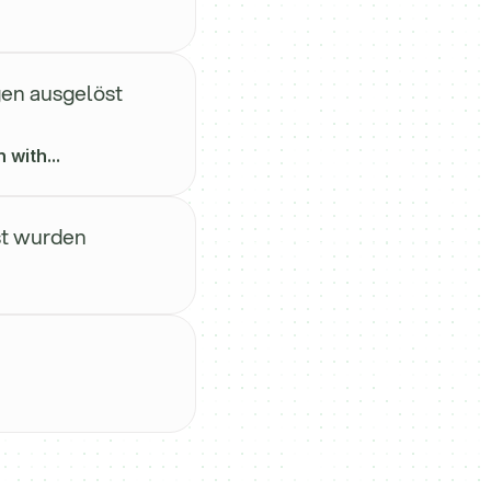
en ausgelöst
with...
st wurden