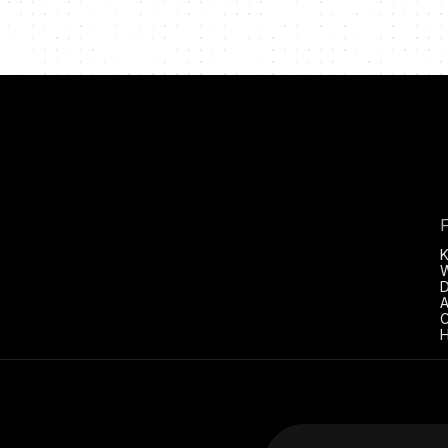
D
A
C
H