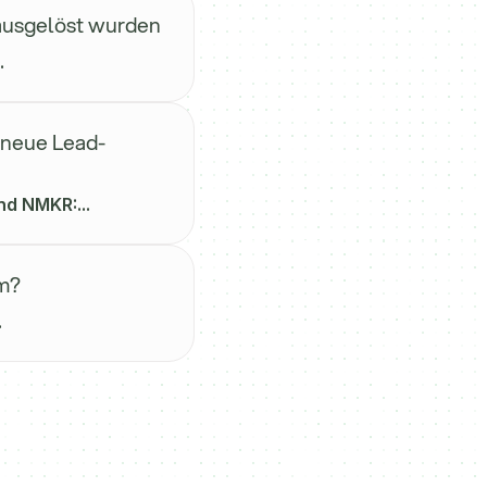
ausgelöst wurden
.
 neue Lead-
d NMKR:...
m?
.