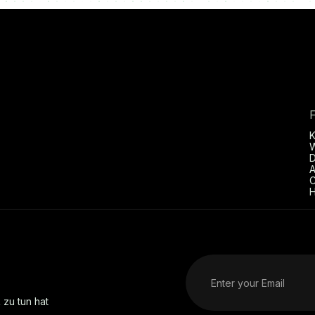
D
A
C
H
 zu tun hat