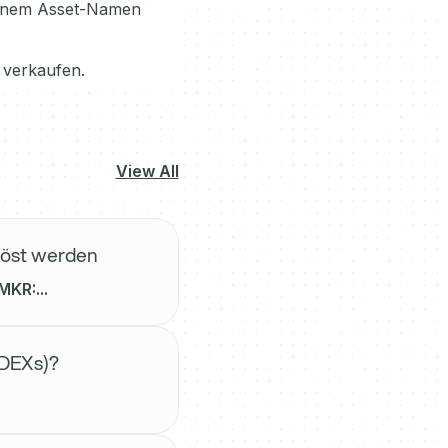
 einem Asset-Namen
 verkaufen.
View All
löst werden
KR:...
(DEXs)?