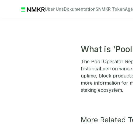
Über Uns
Dokumentation
$NMKR Token
Age
What is 'Poo
The Pool Operator Repu
historical performance 
uptime, block productio
more information for m
staking ecosystem.
More Related 