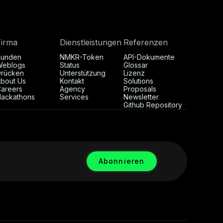
Firma
Dienstleistungen
Referenzen
Kunden
NMKR-Token
API-Dokumente
Weblogs
Status
Glossar
rücken
Unterstützung
Lizenz
bout Us
Kontakt
Solutions
areers
Agency
Proposals
ackathons
Services
Newsletter
Github Repository