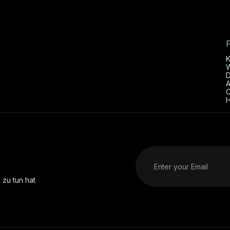
D
A
C
H
 zu tun hat