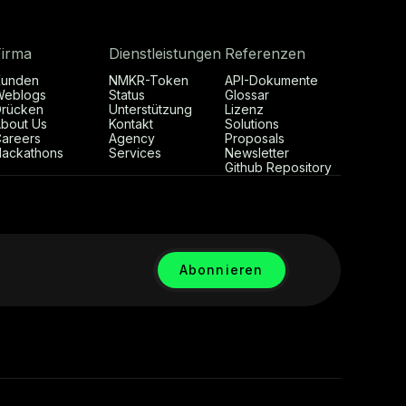
Firma
Dienstleistungen
Referenzen
Kunden
NMKR-Token
API-Dokumente
Weblogs
Status
Glossar
rücken
Unterstützung
Lizenz
bout Us
Kontakt
Solutions
areers
Agency
Proposals
ackathons
Services
Newsletter
Github Repository