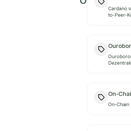
O
Cardano im
to-Peer-K
Ourobor
Ouroboros
Dezentrali
On-Cha
On-Chain b