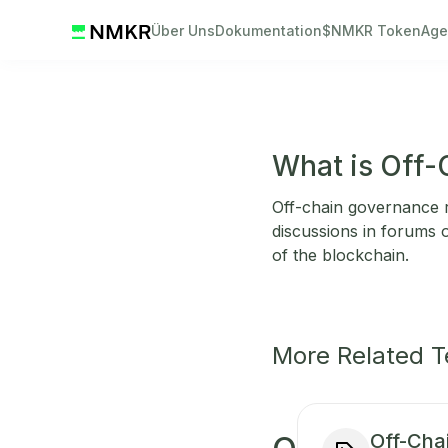
Über Uns
Dokumentation
$NMKR Token
Age
What is Off
Off-chain governance r
discussions in forums 
of the blockchain.
More Related 
Off-Cha