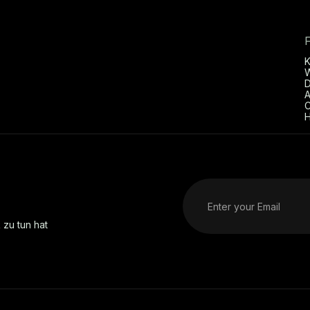
D
A
C
H
 zu tun hat