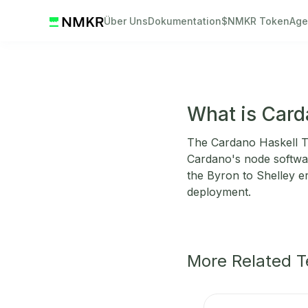
Über Uns
Dokumentation
$NMKR Token
Age
What is Carda
The Cardano Haskell T
Cardano's node software
the Byron to Shelley e
deployment.
More Related 