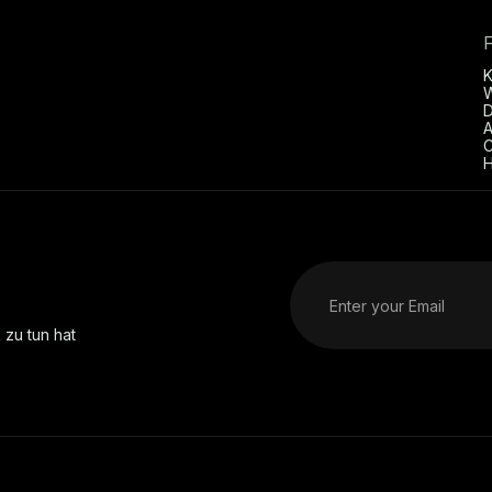
D
A
C
H
 zu tun hat