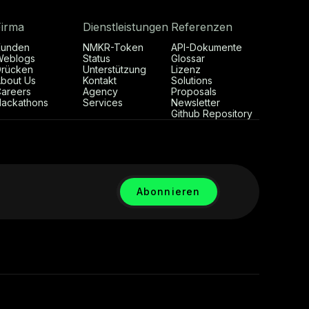
Firma
Dienstleistungen
Referenzen
Kunden
NMKR-Token
API-Dokumente
Weblogs
Status
Glossar
rücken
Unterstützung
Lizenz
bout Us
Kontakt
Solutions
areers
Agency
Proposals
ackathons
Services
Newsletter
Github Repository