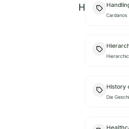
Handlin
H
Cardanos A
Hierarc
Hierarchic
History 
Die Gesch
Healthc