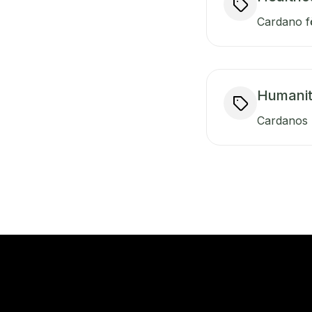
Cardano f
Humanit
Cardanos R