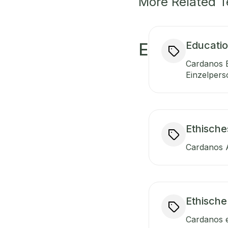
More Related 
Educati
E
Cardanos B
Einzelperso
Ethische
Cardanos An
Ethische
Cardanos e