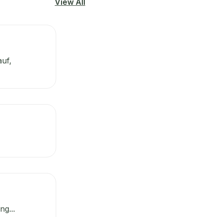
View All
auf,
g...