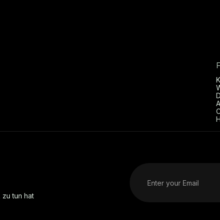
D
A
C
H
 zu tun hat