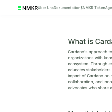
Über Uns
Dokumentation
$NMKR Token
Age
What is Card
Cardano's approach to
organizations with kno
ecosystem. Through edu
educates stakeholders 
impact of Cardano on s
collaboration, and inn
advocates who share a 