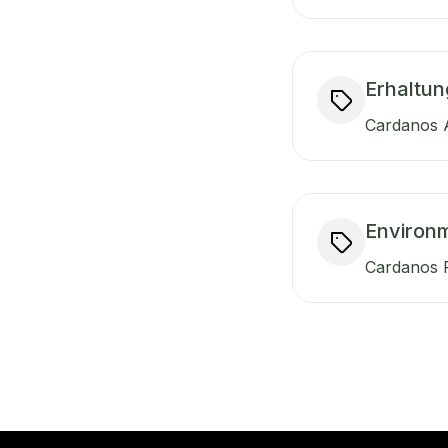
Erhaltun
Cardanos A
Environm
Cardanos R