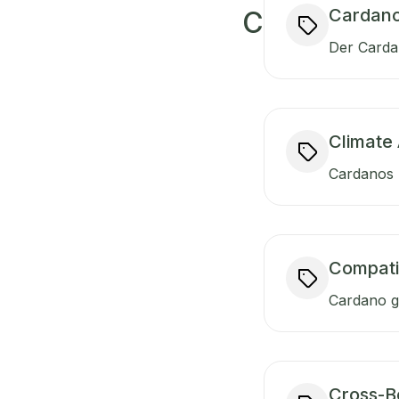
Cardano
C
Der Cardan
Climate 
Cardanos 
Compati
Cardano ge
Cross-B