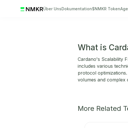
Über Uns
Dokumentation
$NMKR Token
Age
What is Card
Cardano's Scalability 
includes various techni
protocol optimizations
volumes and complex co
More Related 