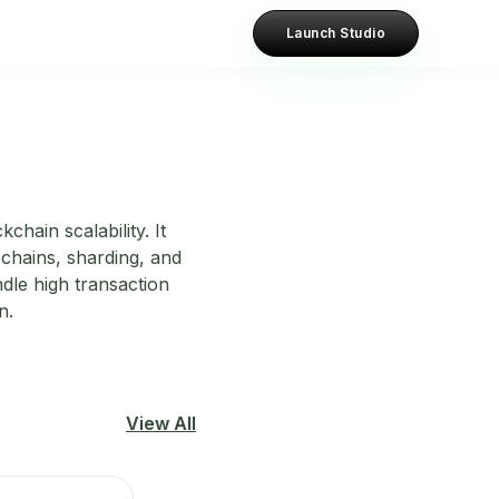
Launch Studio
hain scalability. It
echains, sharding, and
dle high transaction
n.
View All