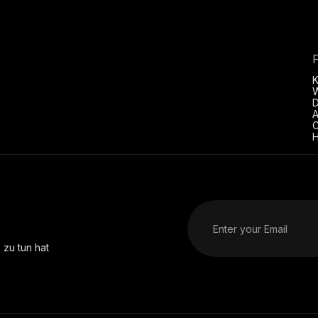
D
A
C
H
 zu tun hat