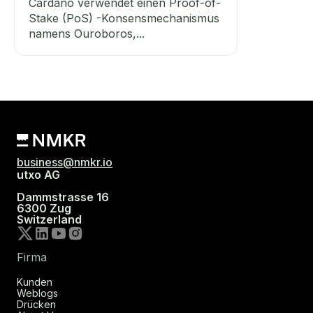
Cardano verwendet einen Proof-of-
Stake (PoS) -Konsensmechanismus
namens Ouroboros,...
business@nmkr.io
utxo AG
Dammstrasse 16
6300 Zug
Switzerland
Firma
Kunden
Weblogs
Drücken