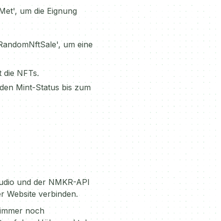
Met', um die Eignung
RandomNftSale', um eine
t die NFTs.
den Mint-Status bis zum
udio und der NMKR-API
er Website verbinden.
d immer noch