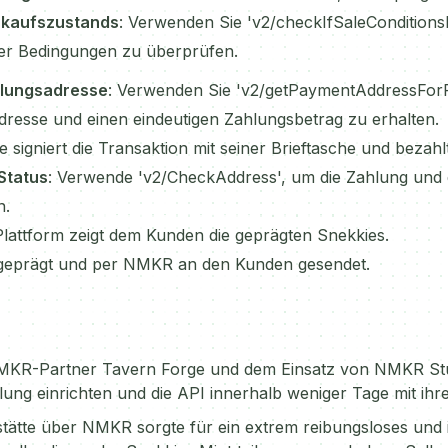
rkaufszustands
: Verwenden Sie 'v2/checkIfSaleConditions
ter Bedingungen zu überprüfen.
hlungsadresse
: Verwenden Sie 'v2/getPaymentAddressFor
dresse und einen eindeutigen Zahlungsbetrag zu erhalten.
e signiert die Transaktion mit seiner Brieftasche und bezahl
Status
: Verwende 'v2/CheckAddress', um die Zahlung und 
n.
 Plattform zeigt dem Kunden die geprägten Snekkies.
geprägt und per NMKR an den Kunden gesendet.
KR-Partner Tavern Forge und dem Einsatz von NMKR St
ng einrichten und die API innerhalb weniger Tage mit ihr
tätte über NMKR sorgte für ein extrem reibungsloses un