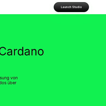
Launch Studio
 Cardano
ösung von
los über