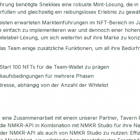
rung benötigte Snekkies eine robuste Mint-Lösung, die in 
üllen und gleichzeitig ein reibungsloses Erlebnis zu gewäh
eisten erwarteten Markteinführungen im NFT-Bereich im J
die einfach zu implementieren war und dennoch einer hohe
itelabel-Lösung, um sich weiterhin auf ihre Marke zu konz
as Team einige zusätzliche Funktionen, um all ihre Bedürfn
 Start 100 NFTs für die Team-Wallet zu prägen
erkaufsbedingungen für mehrere Phasen
Adresse, abhängig von der Anzahl der Whitelist
ür eine Zusammenarbeit mit einem unserer Partner, Tavern
die NMKR-API in Kombination mit NMKR Studio für ihre Ne
der NMKR-API als auch von NMKR Studio zu nutzen: Effizi