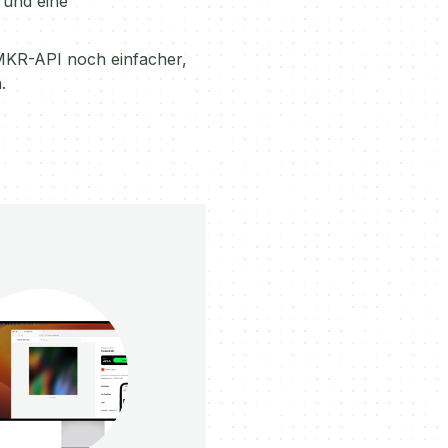
 und eine
MKR-API noch einfacher,
.