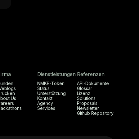
Firma
Dienstleistungen
Referenzen
Kunden
NMKR-Token
API-Dokumente
Weblogs
Status
Glossar
rücken
Unterstützung
Lizenz
bout Us
Kontakt
Solutions
areers
Agency
Proposals
ackathons
Services
Newsletter
Github Repository