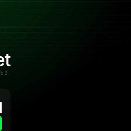
et
b 3.