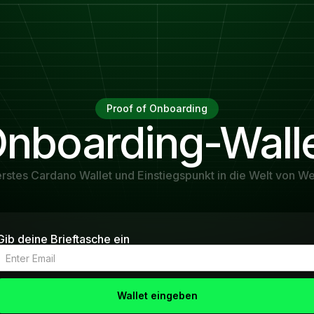
Proof of Onboarding
nboarding-Wall
 erstes Cardano Wallet und Einstiegspunkt in die Welt von We
Gib deine Brieftasche ein