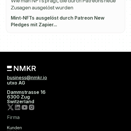
Wie man NFTs prägt, die durch Patreons neue
Zusagen ausgelöst wurden
Mint-NFTs ausgelöst durch Patreon New
Pledges mit Zapier...
business@nmkr.io
utxo AG
Dammstrasse 16
6300 Zug
Switzerland
Firma
Kunden