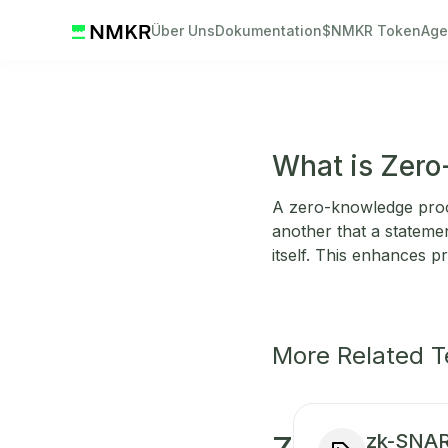
Über Uns
Dokumentation
$NMKR Token
Age
What is Zero
A zero-knowledge proo
another that a statemen
itself. This enhances p
More Related 
zk-SNA