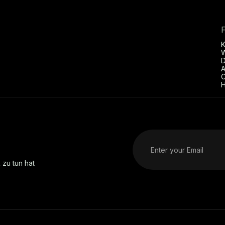
D
A
C
H
 zu tun hat