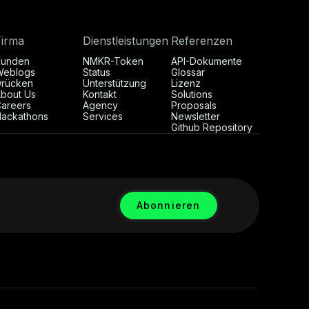
Firma
Dienstleistungen
Referenzen
Kunden
NMKR-Token
API-Dokumente
Weblogs
Status
Glossar
rücken
Unterstützung
Lizenz
bout Us
Kontakt
Solutions
areers
Agency
Proposals
ackathons
Services
Newsletter
Github Repository